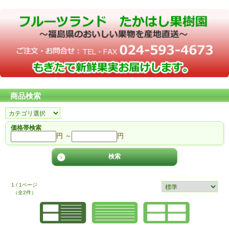
商品検索
価格帯検索
円 ～
円
1 / 1ページ
（全2件）