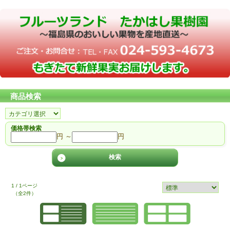
商品検索
価格帯検索
円 ～
円
1 / 1ページ
（全2件）