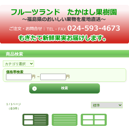
商品検索
価格帯検索
円 ～
円
1 / 1ページ
（全3件）