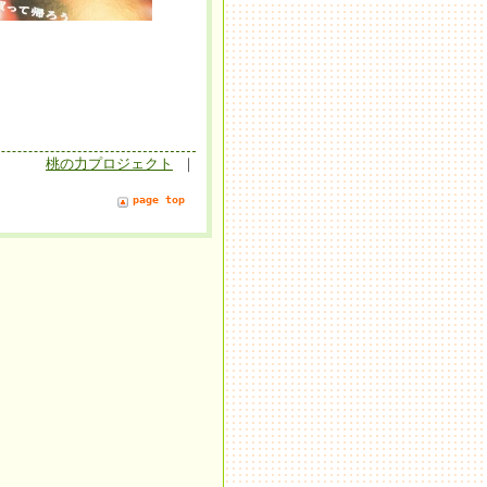
桃の力プロジェクト
｜
page top