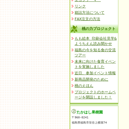
リンク
箱詰方法について
FAX注文の方法
桃の力プロジェクト
もも絵本 印刷会社見学&
ようちえん読み聞かせ
福島の今を知る食の交流
ツアー
未来に向けた食育イベン
トを実施しました
近日、参加イベント情報
新商品開発のために
桃のえほん
プロジェクトのホームペ
ージを開設しました！
たかはし果樹園
〒960-0241
福島県福島市笹谷上横堀74