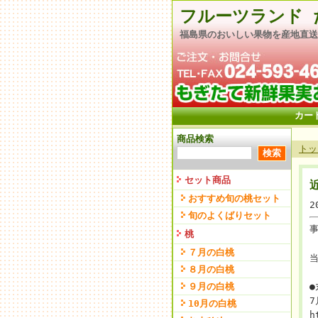
フルーツランド 
福島県のおいしい果物を産地直送
カー
商品検索
トッ
セット商品
おすすめ旬の桃セット
2
旬のよくばりセット
桃
７月の白桃
８月の白桃
９月の白桃
7
10月の白桃
h