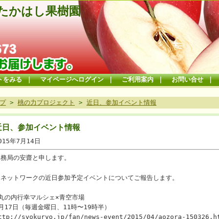
たかはし果樹園
トをみる
｜
マイページへログイン
｜
ご利用案内
｜
お問い合せ
｜
プ
>
桃の力プロジェクト
>
近日、参加イベント情報
近日、参加イベント情報
015年7月14日
事務局の安齋と申します。
当ネットワークの近日参加予定イベントについてご報告します。
●丸の内行幸マルシェ×青空市場
月17日（毎週金曜日、11時〜19時半）
ttp://syokuryo.jp/fan/news-event/2015/04/aozora-150326.h