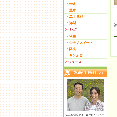
幸水
豊水
二十世紀
洋梨
りんご
秋映
シナノスイート
陽光
サンふじ
ジュース
私達がお届けします
私の果樹園では、数年前から有用