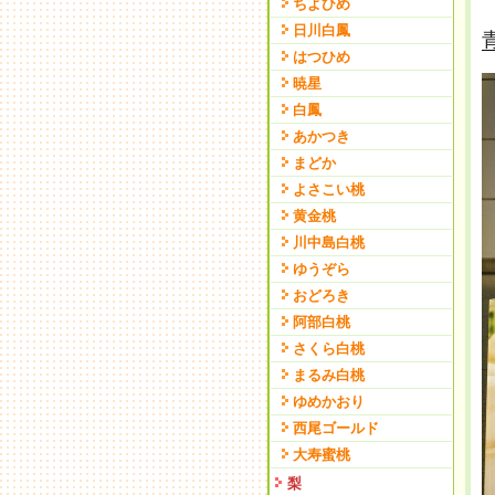
ちよひめ
日川白鳳
はつひめ
暁星
白鳳
あかつき
まどか
よさこい桃
黄金桃
川中島白桃
ゆうぞら
おどろき
阿部白桃
さくら白桃
まるみ白桃
ゆめかおり
西尾ゴールド
大寿蜜桃
梨