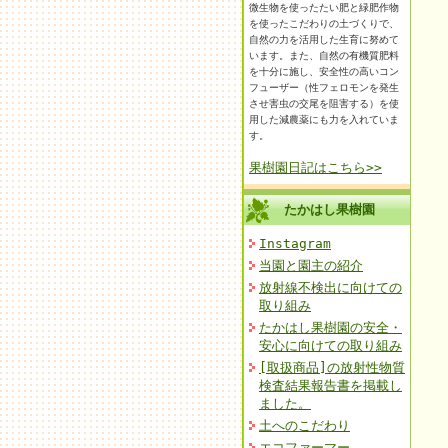
微生物を使ったたい肥と緑肥作物
を使ったこだわりの土づくりで、
自然の力を活用した生育に努めて
います。また、自然の有機質肥料
を十分に施し、安全性の高いコン
フューザー（性フェロモンを発生
させ害虫の交尾を阻害する）を使
用した減農薬にも力を入れていま
す。
果樹園日記はこちら>>
たかはし果樹園
Instagram
当園と園主の紹介
放射線不検出に向けての
取り組み
たかはし果樹園の安全・
安心に向けての取り組み
[取扱商品]の放射性物質
検査結果報告書を掲載し
ました。
土へのこだわり
エコファーマー